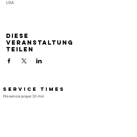
USA
Diese
Veranstaltung
teilen
SERVICE TIMES
Pre-service prayer 30 min
before all services
Sundays 2:00 pm - Revival service
Wednesdays 7:00 pm - Higher learning
FIND US
219-980-0229