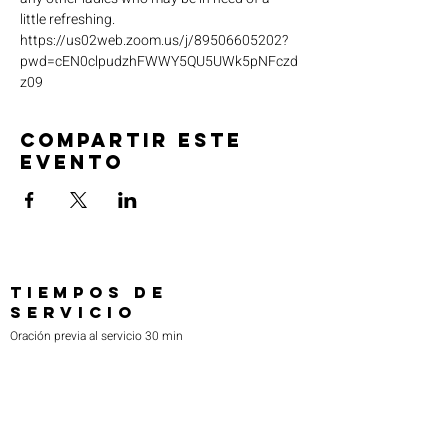
little refreshing. 
https://us02web.zoom.us/j/89506605202?
pwd=cEN0clpudzhFWWY5QU5UWk5pNFczd
z09
Compartir este
evento
TIEMPOS DE
SERVICIO
Oración previa al servicio 30 min
antes de todos los servicios
Domingos 2:00 pm - Servicio de avivamiento
Miércoles 7:00 pm - Educación superior
ENCUÉNTRANOS