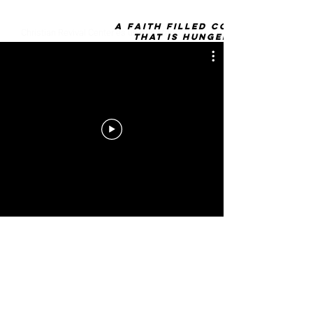
A faith filled community
Christian Revival Center es un ministerio 
that is hunger free
inspirante y creciendo donde los creyentes 
son empasionados por Jesucristo. Nuestro 
objetivo es alcanzar a los perdidos, ayudar a 
los que sufren y empoderar a los creyentes a 
alcanzar el proximo nivel. Si buscas 
comunidad, compañerismo y un lugar para 
experiencar la presencia de Dios, este es el 
lugar.