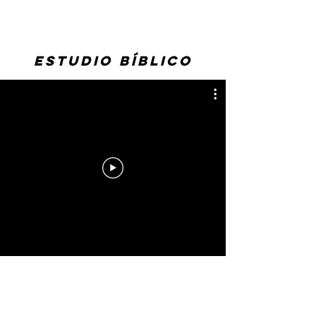
invitamos a acompañarnos para
compartir el evangelio y el amor de
Cristo en nuestra comunidad.
Que
Dios los bendiga!
ESTUDIO BÍBLICO