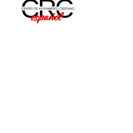
Bienvenidos a Centro de
Avivamiento Cristiano, el ministerio
español de Christian Revival
Center. Aquí podrá obtener
información sobre nuestros
eventos, grupos para la comunidad
hispanohablante y mucho más. Los
invitamos a unirse a nosotros para
compartir el evangelio y el amor de
Cristo en nuestra comunidad.
Que Dios los bendiga!