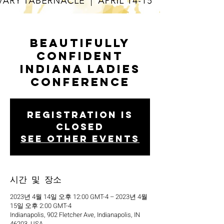
Beautifully
Confident
Indiana Ladies
Conference
Registration is
closed
See other events
시간 및 장소
2023년 4월 14일 오후 12:00 GMT-4 – 2023년 4월
15일 오후 2:00 GMT-4
Indianapolis, 902 Fletcher Ave, Indianapolis, IN
46203, USA