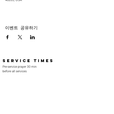
이벤트 공유하기
SERVICE TIMES
Pre-service prayer 30 min
before all services
Sundays 2:00 pm - Revival service
Wednesdays 7:00 pm - Higher learning
FIND US
219-980-0229
805 W. 57th Avenue