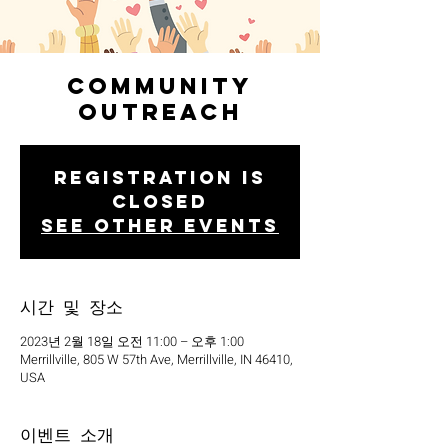
Community
Outreach
Registration is
closed
See other events
시간 및 장소
2023년 2월 18일 오전 11:00 – 오후 1:00
Merrillville, 805 W 57th Ave, Merrillville, IN 46410,
USA
이벤트 소개