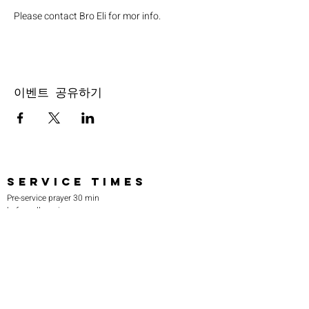
Please contact Bro Eli for mor info.
이벤트 공유하기
SERVICE TIMES
Pre-service prayer 30 min
before all services
Sundays 2:00 pm - Revival service
Wednesdays 7:00 pm - Higher learning
FIND US
219-980-0229