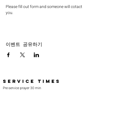
Please fill out form and someone will cotact 
you.
이벤트 공유하기
SERVICE TIMES
Pre-service prayer 30 min
before all services
Sundays 2:00 pm - Revival service
Wednesdays 7:00 pm - Higher learning
FIND US
219-980-0229