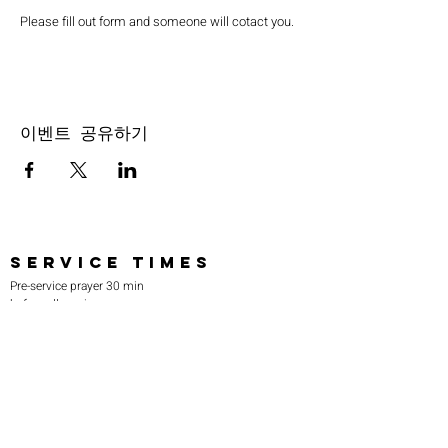
Please fill out form and someone will cotact you.
이벤트 공유하기
SERVICE TIMES
Pre-service prayer 30 min
before all services
Sundays 2:00 pm - Revival service
Wednesdays 7:00 pm - Higher learning
FIND US
219-980-0229