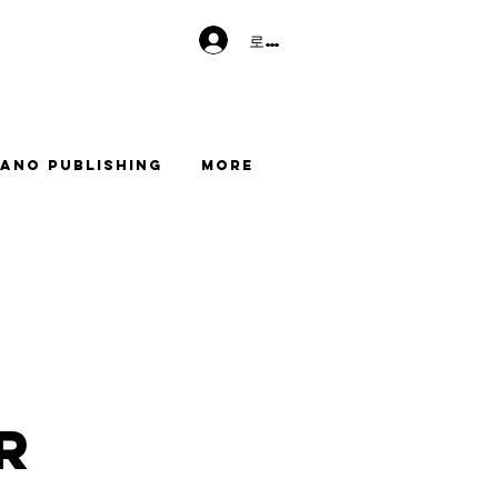
로그인
ano Publishing
More
r