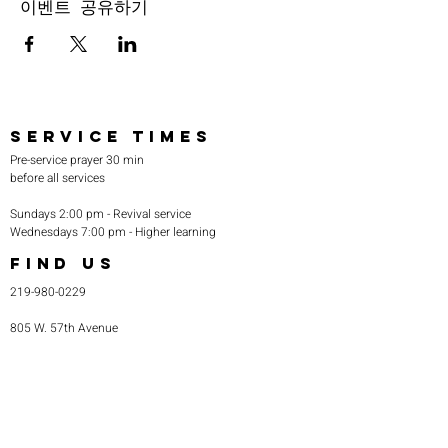
이벤트 공유하기
SERVICE TIMES
Pre-service prayer 30 min
before all services
Sundays 2:00 pm - Revival service
Wednesdays 7:00 pm - Higher learning
FIND US
219-980-0229
805 W. 57th Avenue
Merrillville, IN 46410
otanoteamministries@gmail.com
SUBSCRIBE TO OUR
MONTHLY NEWSLETTER