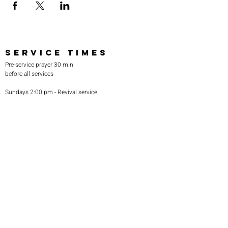
SERVICE TIMES
Pre-service prayer 30 min
before all services
Sundays 2:00 pm - Revival service
Wednesdays 7:00 pm - Higher learning
FIND US
219-980-0229
805 W. 57th Avenue
Merrillville, IN 46410
otanoteamministries@gmail.com
SUBSCRIBE TO OUR
MONTHLY NEWSLETTER