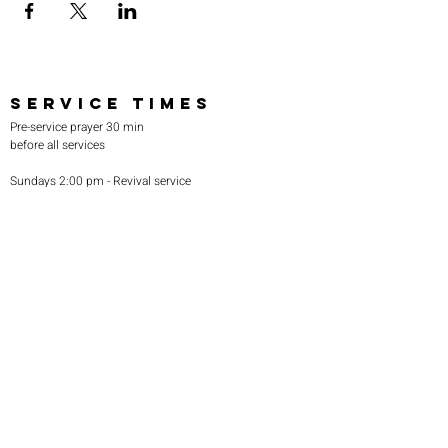
SERVICE TIMES
Pre-service prayer 30 min
before all services
Sundays 2:00 pm - Revival service
Wednesdays 7:00 pm - Higher learning
FIND US
219-980-0229
805 W. 57th Avenue
Merrillville, IN 46410
otanoteamministries@gmail.com
SUBSCRIBE TO OUR
MONTHLY NEWSLETTER