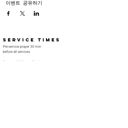
이벤트 공유하기
SERVICE TIMES
Pre-service prayer 30 min
before all services
Sundays 2:00 pm - Revival service
Wednesdays 7:00 pm - Higher learning
FIND US
219-980-0229
805 W. 57th Avenue
Merrillville, IN 46410
otanoteamministries@gmail.com
SUBSCRIBE TO OUR
MONTHLY NEWSLETTER