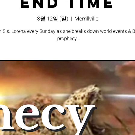
End Time
3월 12일 (일)
  |  
Merrillville
n Sis. Lorena every Sunday as she breaks down world events & B
prophecy.