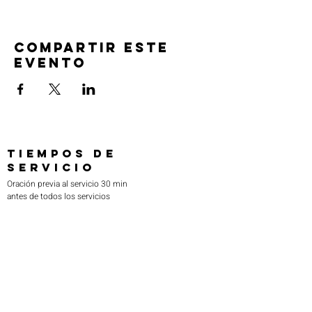
Compartir este
evento
TIEMPOS DE
SERVICIO
Oración previa al servicio 30 min
antes de todos los servicios
Domingos 2:00 pm - Servicio de avivamiento
Miércoles 7:00 pm - Educación superior
ENCUÉNTRANOS
219-980-0229
805 W. 57 Avenida