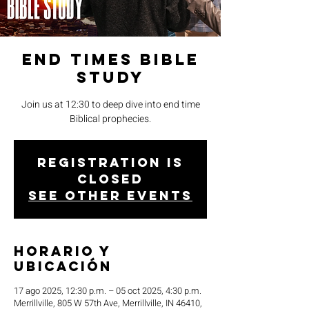
End Times Bible
Study
Join us at 12:30 to deep dive into end time
Biblical prophecies.
Registration is
closed
See other events
Horario y
ubicación
17 ago 2025, 12:30 p.m. – 05 oct 2025, 4:30 p.m.
Merrillville, 805 W 57th Ave, Merrillville, IN 46410,