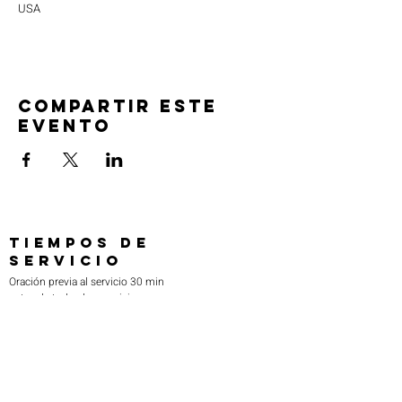
USA
Compartir este
evento
TIEMPOS DE
SERVICIO
Oración previa al servicio 30 min
antes de todos los servicios
Domingos 2:00 pm - Servicio de avivamiento
Miércoles 7:00 pm - Educación superior
ENCUÉNTRANOS
219-980-0229