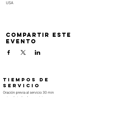
USA
Compartir este
evento
TIEMPOS DE
SERVICIO
Oración previa al servicio 30 min
antes de todos los servicios
Domingos 2:00 pm - Servicio de avivamiento
Miércoles 7:00 pm - Educación superior
ENCUÉNTRANOS
219-980-0229