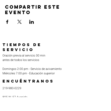
Compartir este
evento
TIEMPOS DE
SERVICIO
Oración previa al servicio 30 min
antes de todos los servicios
Domingos 2:00 pm - Servicio de avivamiento
Miércoles 7:00 pm - Educación superior
ENCUÉNTRANOS
219-980-0229
805 W. 57 Avenida
Merrillville, Indiana 46410
otanoteamministries@gmail.com