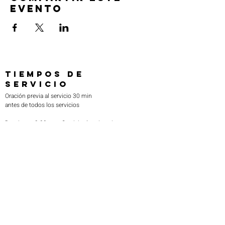
evento
TIEMPOS DE
SERVICIO
Oración previa al servicio 30 min
antes de todos los servicios
Domingos 2:00 pm - Servicio de avivamiento
Miércoles 7:00 pm - Educación superior
ENCUÉNTRANOS
219-980-0229
805 W. 57 Avenida
Merrillville, Indiana 46410
otanoteamministries@gmail.com