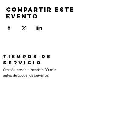
Compartir este
evento
TIEMPOS DE
SERVICIO
Oración previa al servicio 30 min
antes de todos los servicios
Domingos 2:00 pm - Servicio de avivamiento
Miércoles 7:00 pm - Educación superior
ENCUÉNTRANOS
219-980-0229
805 W. 57 Avenida
Merrillville, Indiana 46410