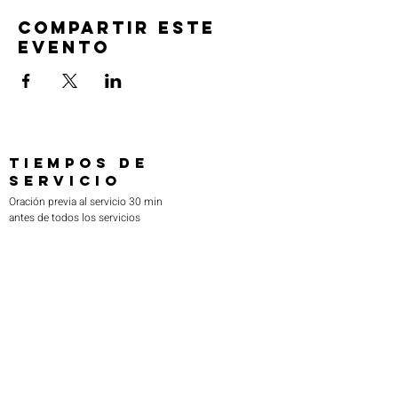
Compartir este
evento
TIEMPOS DE
SERVICIO
Oración previa al servicio 30 min
antes de todos los servicios
Domingos 2:00 pm - Servicio de avivamiento
Miércoles 7:00 pm - Educación superior
ENCUÉNTRANOS
219-980-0229
805 W. 57 Avenida
Merrillville, Indiana 46410