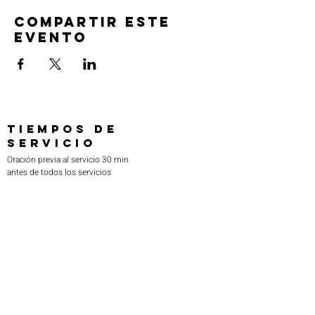
Compartir este
evento
TIEMPOS DE
SERVICIO
Oración previa al servicio 30 min
antes de todos los servicios
Domingos 2:00 pm - Servicio de avivamiento
Miércoles 7:00 pm - Educación superior
ENCUÉNTRANOS
219-980-0229
805 W. 57 Avenida
Merrillville, Indiana 46410