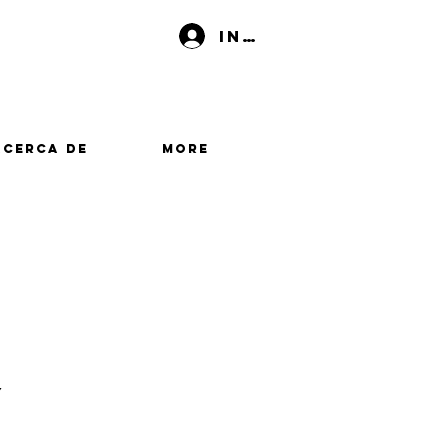
Iniciar sesión
Acerca de
More
y