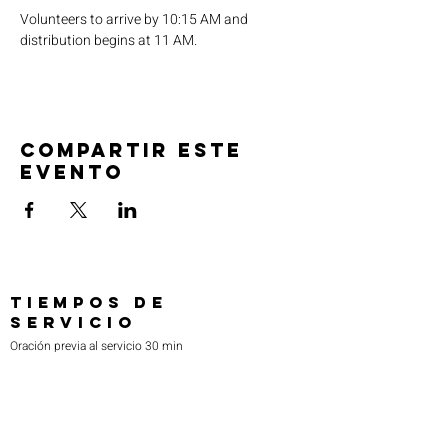
Volunteers to arrive by 10:15 AM and 
distribution begins at 11 AM.
Compartir este
evento
TIEMPOS DE
SERVICIO
Oración previa al servicio 30 min
antes de todos los servicios
Domingos 2:00 pm - Servicio de avivamiento
Miércoles 7:00 pm - Educación superior