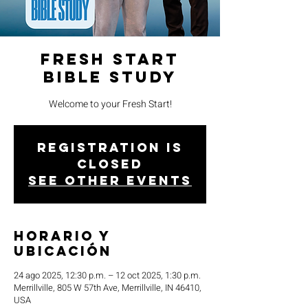
Fresh Start
Bible Study
Welcome to your Fresh Start!
Registration is
closed
See other events
Horario y
ubicación
24 ago 2025, 12:30 p.m. – 12 oct 2025, 1:30 p.m.
Merrillville, 805 W 57th Ave, Merrillville, IN 46410,
USA