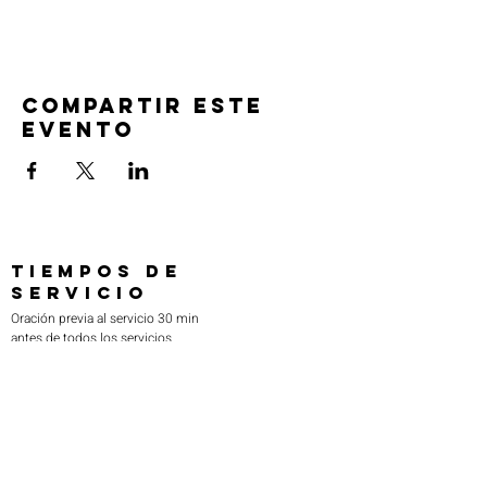
Compartir este
evento
TIEMPOS DE
SERVICIO
Oración previa al servicio 30 min
antes de todos los servicios
Domingos 2:00 pm - Servicio de avivamiento
Miércoles 7:00 pm - Educación superior
ENCUÉNTRANOS
219-980-0229