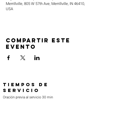
Merrillville, 805 W 57th Ave, Merrillville, IN 46410,
USA
Compartir este
evento
TIEMPOS DE
SERVICIO
Oración previa al servicio 30 min
antes de todos los servicios
Domingos 2:00 pm - Servicio de avivamiento
Miércoles 7:00 pm - Educación superior
ENCUÉNTRANOS