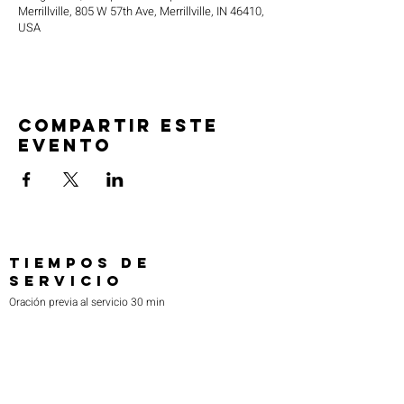
Merrillville, 805 W 57th Ave, Merrillville, IN 46410,
USA
Compartir este
evento
TIEMPOS DE
SERVICIO
Oración previa al servicio 30 min
antes de todos los servicios
Domingos 2:00 pm - Servicio de avivamiento
Miércoles 7:00 pm - Educación superior
ENCUÉNTRANOS