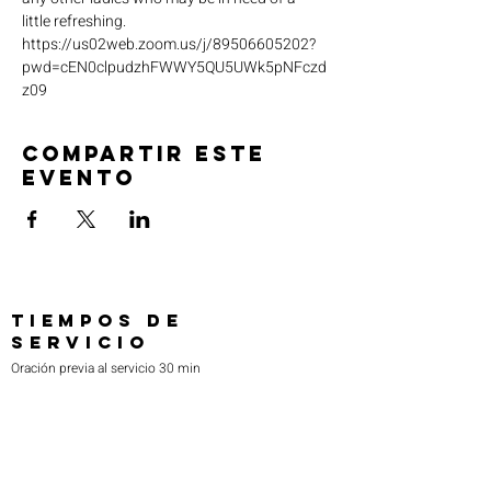
little refreshing. 
https://us02web.zoom.us/j/89506605202?
pwd=cEN0clpudzhFWWY5QU5UWk5pNFczd
z09
Compartir este
evento
TIEMPOS DE
SERVICIO
Oración previa al servicio 30 min
antes de todos los servicios
Domingos 2:00 pm - Servicio de avivamiento
Miércoles 7:00 pm - Educación superior
ENCUÉNTRANOS