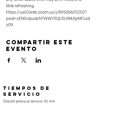
little refreshing. 
https://us02web.zoom.us/j/89506605202?
pwd=cEN0clpudzhFWWY5QU5UWk5pNFczd
z09
Compartir este
evento
TIEMPOS DE
SERVICIO
Oración previa al servicio 30 min
antes de todos los servicios
Domingos 2:00 pm - Servicio de avivamiento
Miércoles 7:00 pm - Educación superior
ENCUÉNTRANOS