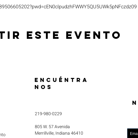
s/j/89506605202?pwd=cEN0clpudzhFWWY5QU5UWk5pNFczdz09
tir este evento
ENCUÉNTRA
NOS
N
219-980-0229
805 W. 57 Avenida
Merrillville, Indiana 46410
nto