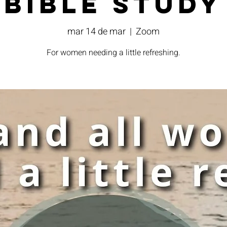
Bible Study
mar 14 de mar
  |  
Zoom
For women needing a little refreshing.