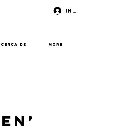
Iniciar sesión
Acerca de
More
en’