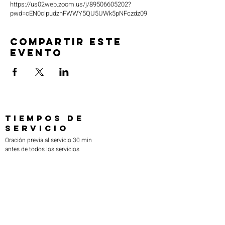
https://us02web.zoom.us/j/89506605202?
pwd=cEN0clpudzhFWWY5QU5UWk5pNFczdz09
Compartir este
evento
TIEMPOS DE
SERVICIO
Oración previa al servicio 30 min
antes de todos los servicios
Domingos 2:00 pm - Servicio de avivamiento
Miércoles 7:00 pm - Educación superior
ENCUÉNTRANOS
219-980-0229
805 W. 57 Avenida