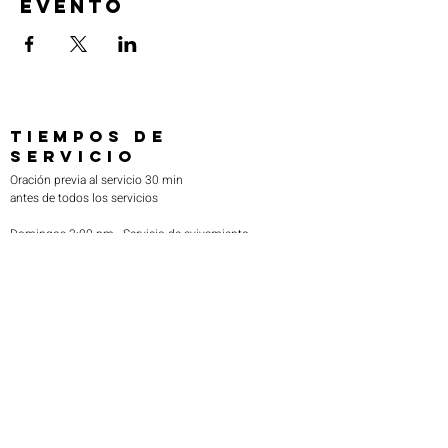
evento
TIEMPOS DE
SERVICIO
Oración previa al servicio 30 min
antes de todos los servicios
Domingos 2:00 pm - Servicio de avivamiento
Miércoles 7:00 pm - Educación superior
ENCUÉNTRANOS
219-980-0229
805 W. 57 Avenida
Merrillville, Indiana 46410
otanoteamministries@gmail.com
SUSCRÍBETE A NUESTRO