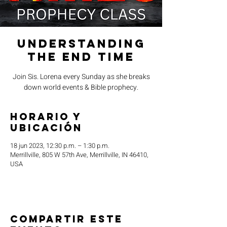
Understanding
the End Time
Join Sis. Lorena every Sunday as she breaks
down world events & Bible prophecy.
Horario y
ubicación
18 jun 2023, 12:30 p.m. – 1:30 p.m.
Merrillville, 805 W 57th Ave, Merrillville, IN 46410,
USA
Compartir este