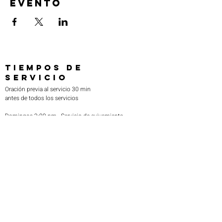
evento
TIEMPOS DE
SERVICIO
Oración previa al servicio 30 min
antes de todos los servicios
Domingos 2:00 pm - Servicio de avivamiento
Miércoles 7:00 pm - Educación superior
ENCUÉNTRANOS
219-980-0229
805 W. 57 Avenida
Merrillville, Indiana 46410
otanoteamministries@gmail.com
SUSCRÍBETE A NUESTRO