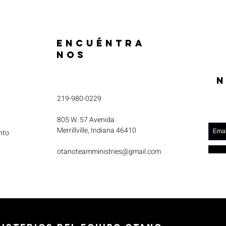
ENCUÉNTRA
NOS
N
219-980-0229
805 W. 57 Avenida
Merrillville, Indiana 46410
nto
otanoteamministries@gmail.com