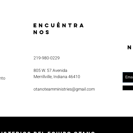
ENCUÉNTRA
NOS
N
219-980-0229
805 W. 57 Avenida
Merrillville, Indiana 46410
nto
otanoteamministries@gmail.com