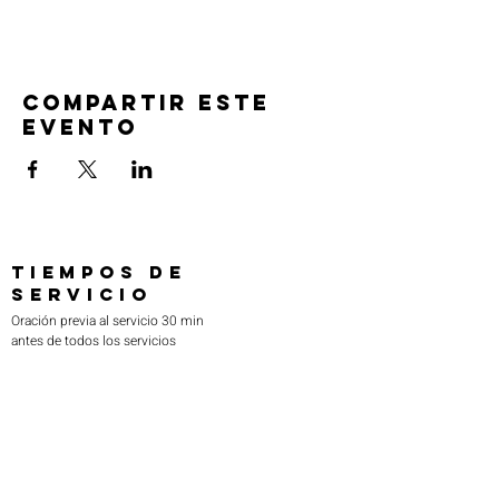
Compartir este
evento
TIEMPOS DE
SERVICIO
Oración previa al servicio 30 min
antes de todos los servicios
Domingos 2:00 pm - Servicio de avivamiento
Miércoles 7:00 pm - Educación superior
ENCUÉNTRANOS
219-980-0229