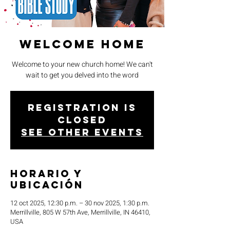
Welcome Home
Welcome to your new church home! We can't
wait to get you delved into the word
Registration is
closed
See other events
Horario y
ubicación
12 oct 2025, 12:30 p.m. – 30 nov 2025, 1:30 p.m.
Merrillville, 805 W 57th Ave, Merrillville, IN 46410,
USA