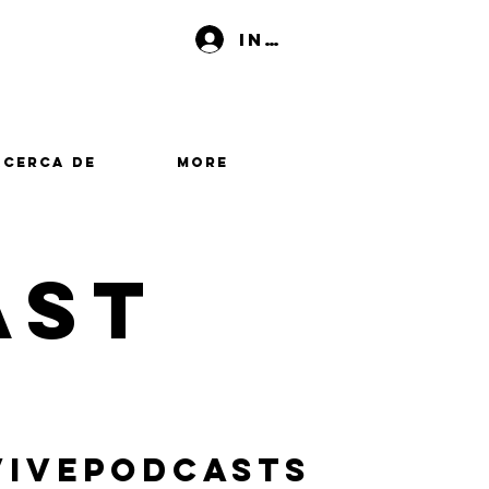
Iniciar sesión
Acerca de
More
ast
vivepodcasts