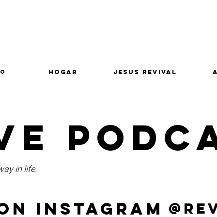
lo
Hogar
Jesus Revival
ve podc
ay in life.
on Instagram
@re