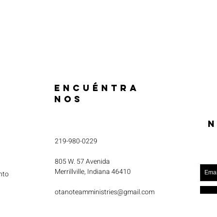
ENCUÉNTRA
NOS
N
219-980-0229
805 W. 57 Avenida
Merrillville, Indiana 46410
nto
otanoteamministries@gmail.com