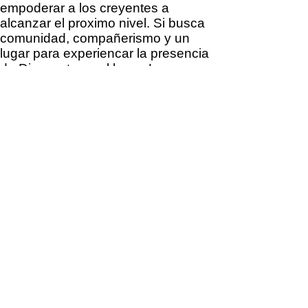
empoderar a los creyentes a
alcanzar el proximo nivel. Si busca
comunidad, compañerismo y un
lugar para experiencar la presencia
de Dios, este es el lugar. Le
invitamos cordialmente a uno de
nuestros servicios llenos del Espíritu,
donde será bienvenido abiertamente
y responderemos a cualquiera de
sus preguntas.
Ofrecemos varios cursos bíblicos
gratuitos diseñados para desarrollar
y profundizar su relación con
Jesucristo. Creemos que hay un
líder en cada individuo y estos
cursos le ayudarán a crecer y
conectar con su propósito divino.
SERVICE TIMES
Pre-service prayer 30 min
before all services