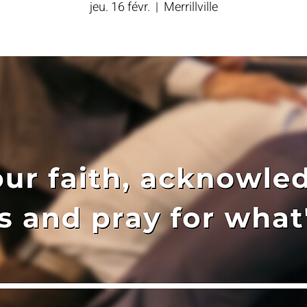
jeu. 16 févr.
  |  
Merrillville