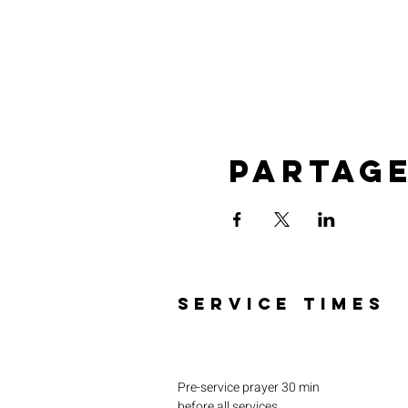
Partag
SERVICE TIMES
Pre-service prayer 30 min
before all services