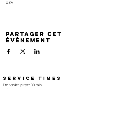
USA
Partager cet
événement
SERVICE TIMES
Pre-service prayer 30 min
before all services
Sundays 2:00 pm - Revival service
Wednesdays 7:00 pm - Higher learning
FIND US
219-980-0229